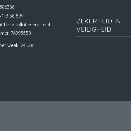
386386
 143 58 899
ZEKERHEID IN
tfk-installatieservice.nl
VEILIGHEID
mer: 76993558
per week, 24 uur