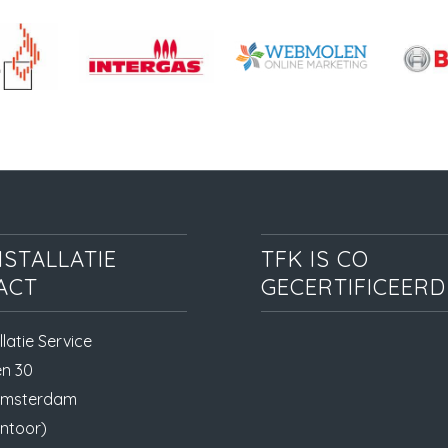
NSTALLATIE
TFK IS CO
ACT
GECERTIFICEERD
llatie Service
en 30
Amsterdam
ntoor)