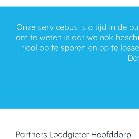
Onze servicebus is altijd in de 
om te weten is dat we ook besch
riool op te sporen en op te los
Dat
Partners Loodgieter Hoofddorp