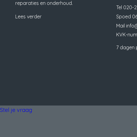
reparaties en onderhoud.
Tel
020-2
Lees verder
Spoed
06
Mail
info@
KVK-num
7 dagen 
Stel je vraag