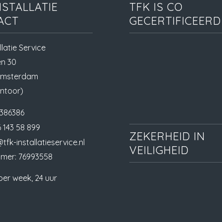
NSTALLATIE
TFK IS CO
ACT
GECERTIFICEERD
llatie Service
en 30
Amsterdam
ntoor)
386386
 143 58 899
ZEKERHEID IN
tfk-installatieservice.nl
VEILIGHEID
mer: 76993558
per week, 24 uur