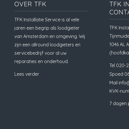
OVER TFK
TFK I
CONT
TFK Installatie Service is al vele
TFK Insta
jaren een begrip als loodgieter
Tijnmuid
van Amsterdam en omgeving. Wij
1046 AL 
zijn een allround loodgieters en
(hoofdka
servicebedrijf voor al uw
reparaties en onderhoud.
Tel
020-2
Lees verder
Spoed
06
Mail
info@
KVK-num
7 dagen 