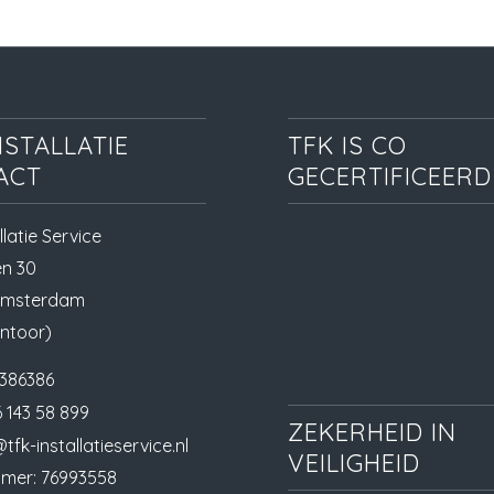
NSTALLATIE
TFK IS CO
ACT
GECERTIFICEERD
llatie Service
en 30
Amsterdam
ntoor)
386386
 143 58 899
ZEKERHEID IN
tfk-installatieservice.nl
VEILIGHEID
mer: 76993558