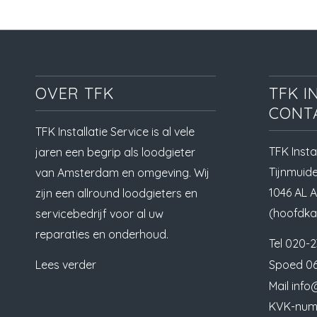
OVER TFK
TFK I
CONT
TFK Installatie Service is al vele
TFK Insta
jaren een begrip als loodgieter
Tijnmuid
van Amsterdam en omgeving. Wij
1046 AL 
zijn een allround loodgieters en
(hoofdka
servicebedrijf voor al uw
reparaties en onderhoud.
Tel
020-2
Lees verder
Spoed
06
Mail
info@
KVK-num